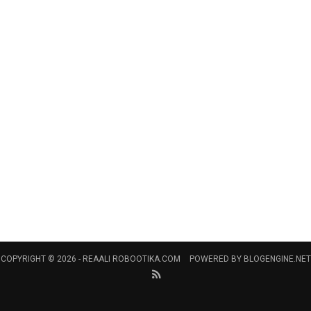
COPYRIGHT © 2026 -
REAALI ROBOOTIKA.COM
POWERED BY
BLOGENGINE.NET