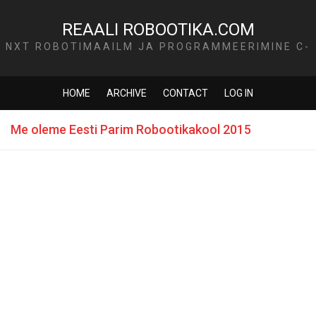
REAALI ROBOOTIKA.COM
NXT ROBOTIMAAILM JA PROGRAMMEERIMINE C-
KEELES
HOME
ARCHIVE
CONTACT
LOG IN
Me oleme Eesti Parim Robootikakool 2015