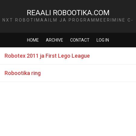
REAALI ROBOOTIKA.COM
NXT ROBOTIMAAILM JA PROGRAMMEERIMINE C-
KEELES
HOME
ARCHIVE
CONTACT
LOG IN
Robotex 2011 ja First Lego League
Robootika ring