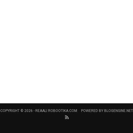
COPYRIGHT © 2026 -
REAALI ROBOOTIKA.COM
POWERED BY
BLOGENGINE.NET