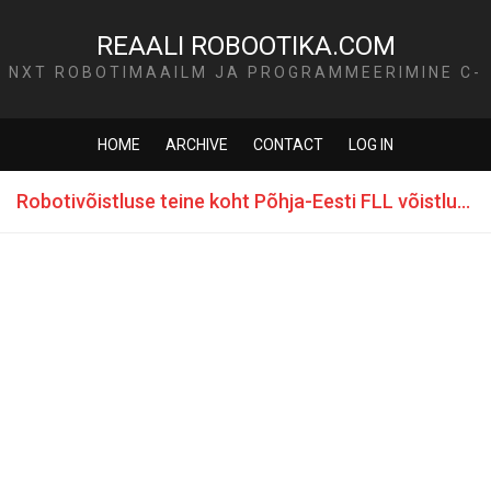
REAALI ROBOOTIKA.COM
NXT ROBOTIMAAILM JA PROGRAMMEERIMINE C-
KEELES
HOME
ARCHIVE
CONTACT
LOG IN
Robotivõistluse teine koht Põhja-Eesti FLL võistlusel