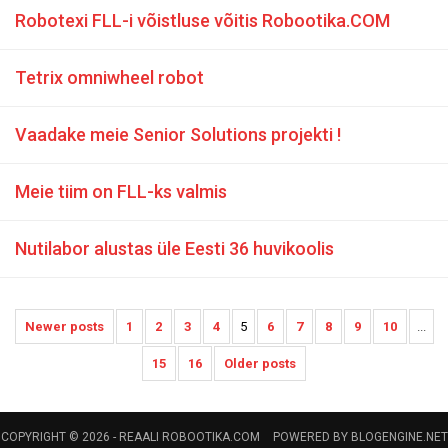
Robotexi FLL-i võistluse võitis Robootika.COM
Tetrix omniwheel robot
Vaadake meie Senior Solutions projekti !
Meie tiim on FLL-ks valmis
Nutilabor alustas üle Eesti 36 huvikoolis
Newer posts
1
2
3
4
5
6
7
8
9
10
...
15
16
Older posts
COPYRIGHT © 2026 -
REAALI ROBOOTIKA.COM
POWERED BY
BLOGENGINE.NET