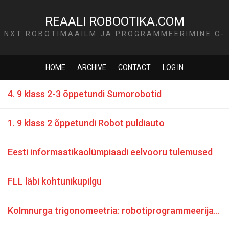
REAALI ROBOOTIKA.COM
NXT ROBOTIMAAILM JA PROGRAMMEERIMINE C-
KEELES
HOME
ARCHIVE
CONTACT
LOG IN
4. 9 klass 2-3 õppetundi Sumorobotid
1. 9 klass 2 õppetundi Robot puldiauto
Eesti informaatikaolümpiaadi eelvooru tulemused
FLL läbi kohtunikupilgu
Kolmnurga trigonomeetria: robotiprogrammeerija raudvara