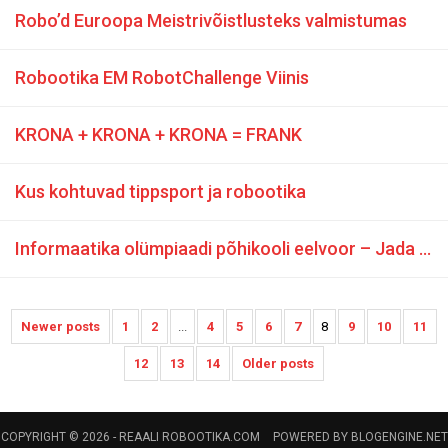
Robo’d Euroopa Meistrivõistlusteks valmistumas
Robootika EM RobotChallenge Viinis
KRONA + KRONA + KRONA = FRANK
Kus kohtuvad tippsport ja robootika
Informaatika olümpiaadi põhikooli eelvoor – Jada seest numbri leidmine
Newer posts
1
2
...
4
5
6
7
8
9
10
11
12
13
14
Older posts
COPYRIGHT © 2026 -
REAALI ROBOOTIKA.COM
POWERED BY
BLOGENGINE.NET