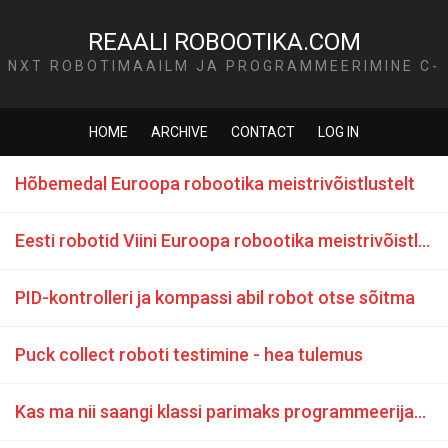
REAALI ROBOOTIKA.COM
NXT ROBOTIMAAILM JA PROGRAMMEERIMINE C-
KEELES
HOME
ARCHIVE
CONTACT
LOG IN
Hõbemedal Euroopa robootika meistrivõistlustelt
Eesti robotid Viini Euroopa robootika meistrivõistlustele
PID-kontrolleri ja kompassi abil robot otse sõitma
Puck collect roboti testimine - hea tulemus
Kas ma nii saangi klassi parimaks programmeerijaks?