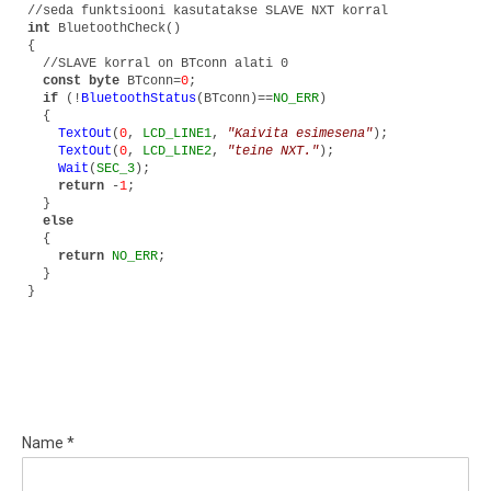
//seda funktsiooni kasutatakse SLAVE NXT korral
int
BluetoothCheck()
{
//SLAVE korral on BTconn alati 0
const byte
BTconn=
0
;
if
(!
BluetoothStatus
(BTconn)==
NO_ERR
)
{
TextOut
(
0
,
LCD_LINE1
,
"Kaivita esimesena"
);
TextOut
(
0
,
LCD_LINE2
,
"teine NXT."
);
Wait
(
SEC_3
);
return
-
1
;
}
else
{
return
NO_ERR
;
}
}
Name *