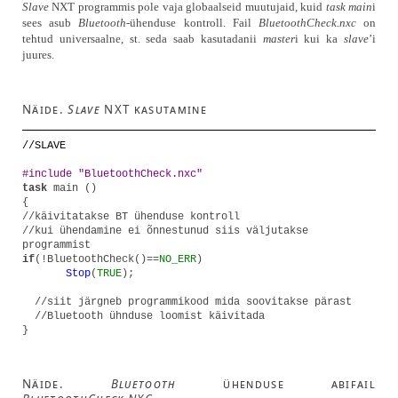
Slave
NXT programmis pole vaja globaalseid muutujaid, kuid
task main
i
sees asub
Bluetooth
-ühenduse kontroll. Fail
BluetoothCheck.nxc
on
tehtud universaalne, st. seda saab kasutadanii
master
i kui ka
slave
’i
juures.
Näide.
Slave
NXT kasutamine
//SLAVE
#include "BluetoothCheck.nxc"
task
main ()
{
//käivitatakse BT ühenduse kontroll
//kui ühendamine ei õnnestunud siis väljutakse
programmist
if
(!BluetoothCheck()==
NO_ERR
)
Stop
(
TRUE
);
//siit järgneb programmikood mida soovitakse pärast
//Bluetooth ühnduse loomist käivitada
}
Näide.
Bluetooth
ühenduse abifail