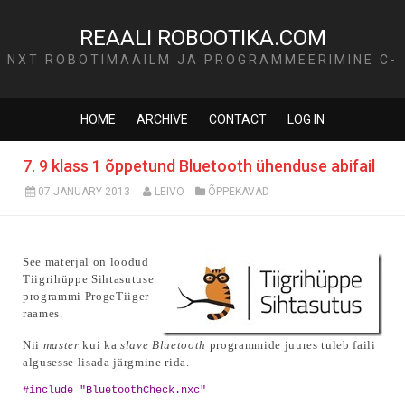
REAALI ROBOOTIKA.COM
NXT ROBOTIMAAILM JA PROGRAMMEERIMINE C-
KEELES
HOME
ARCHIVE
CONTACT
LOG IN
7. 9 klass 1 õppetund Bluetooth ühenduse abifail
07 JANUARY 2013
LEIVO
ÕPPEKAVAD
See materjal on loodud
Tiigrihüppe Sihtasutuse
programmi ProgeTiiger
raames.
Nii
master
kui ka
slave Bluetooth
programmide juures tuleb faili
algusesse lisada järgmine rida.
#include "BluetoothCheck.nxc"