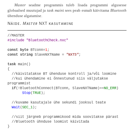
Master
seadme programmis tuleb lisada programmi algusesse
globaalsed muutujad ja
task main
i sees peab esmalt käivitama
Bluetooth
ühenduse algatamise.
Näide.
Master
NXT kasutamine
//MASTER
#include "BluetoothCheck.nxc"
const byte
BTconn=
1
;
const string
SlaveNXTName =
"NXT5"
;
task
main()
{
//käivitatakse BT ühenduse kontroll ja/või loomine
//kui ühendamine ei õnnestunud siis väljutakse
programmist
if
(!BluetoothConnect(BTconn, SlaveNXTName)==
NO_ERR
)
Stop
(
TRUE
);
//kuvame kasutajale ühe sekundi jooksul teate
Wait
(
SEC_1
);
//siit järgneb programmikood mida soovitakse pärast
//Bluetooth ühnduse loomist käivitada
}