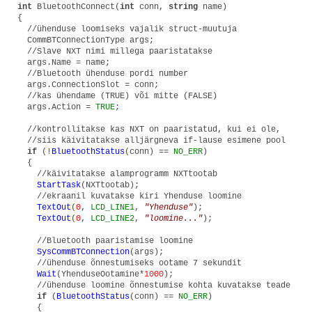
int
BluetoothConnect(
int
conn,
string
name)
{
//ühenduse loomiseks vajalik struct-muutuja
CommBTConnectionType args;
//Slave NXT nimi millega paaristatakse
args.Name = name;
//Bluetooth ühenduse pordi number
args.ConnectionSlot = conn;
//kas ühendame (TRUE) või mitte (FALSE)
args.Action =
TRUE
;
//kontrollitakse kas NXT on paaristatud, kui ei ole,
//siis käivitatakse alljärgneva if-lause esimene pool
if
(!
BluetoothStatus
(conn) ==
NO_ERR
)
{
//käivitatakse alamprogramm NXTtootab
StartTask
(NXTtootab);
//ekraanil kuvatakse kiri Yhenduse loomine
TextOut
(
0
,
LCD_LINE1
,
"Yhenduse"
);
TextOut
(
0
,
LCD_LINE2
,
"loomine..."
);
//Bluetooth paaristamise loomine
SysCommBTConnection
(args);
//ühenduse õnnestumiseks ootame 7 sekundit
Wait
(YhenduseOotamine*
1000
);
//ühenduse loomine õnnestumise kohta kuvatakse teade
if
(
BluetoothStatus
(conn) ==
NO_ERR
)
{