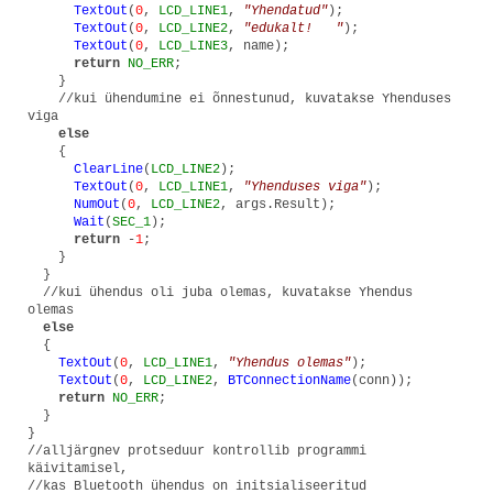
TextOut
(
0
,
LCD_LINE1
,
"Yhendatud"
);
TextOut
(
0
,
LCD_LINE2
,
"edukalt!
"
);
TextOut
(
0
,
LCD_LINE3
, name);
return
NO_ERR
;
}
//kui ühendumine ei õnnestunud, kuvatakse Yhenduses
viga
else
{
ClearLine
(
LCD_LINE2
);
TextOut
(
0
,
LCD_LINE1
,
"Yhenduses viga"
);
NumOut
(
0
,
LCD_LINE2
, args.Result);
Wait
(
SEC_1
);
return
-
1
;
}
}
//kui ühendus oli juba olemas, kuvatakse Yhendus
olemas
else
{
TextOut
(
0
,
LCD_LINE1
,
"Yhendus olemas"
);
TextOut
(
0
,
LCD_LINE2
,
BTConnectionName
(conn));
return
NO_ERR
;
}
}
//alljärgnev protseduur kontrollib programmi
käivitamisel,
//kas Bluetooth ühendus on initsialiseeritud