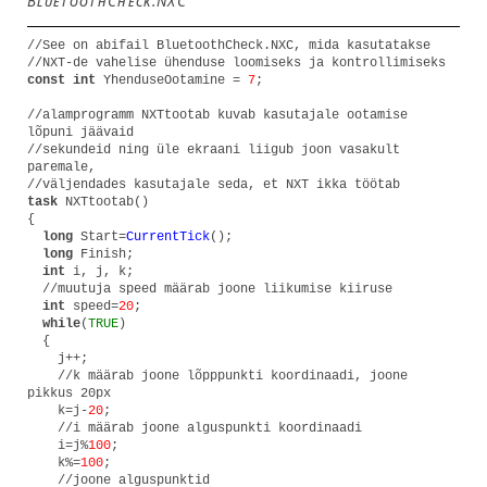
BluetoothCheck.NXC
//See on abifail BluetoothCheck.NXC, mida kasutatakse
//NXT-de vahelise ühenduse loomiseks ja kontrollimiseks
const int
YhenduseOotamine =
7
;
//alamprogramm NXTtootab kuvab kasutajale ootamise
lõpuni jäävaid
//sekundeid ning üle ekraani liigub joon vasakult
paremale,
//väljendades kasutajale seda, et NXT ikka töötab
task
NXTtootab()
{
long
Start=
CurrentTick
();
long
Finish;
int
i, j, k;
//muutuja speed määrab joone liikumise kiiruse
int
speed=
20
;
while
(
TRUE
)
{
j++;
//k määrab joone lõpppunkti koordinaadi, joone
pikkus 20px
k=j-
20
;
//i määrab joone alguspunkti koordinaadi
i=j%
100
;
k%=
100
;
//joone alguspunktid