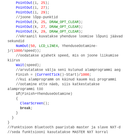
PointOut
(i,
25
);
PointOut
(i,
27
);
PointOut
(i,
29
);
//joone lõpp-punktid
PointOut
(k,
25
,
DRAW_OPT_CLEAR
);
PointOut
(k,
27
,
DRAW_OPT_CLEAR
);
PointOut
(k,
29
,
DRAW_OPT_CLEAR
);
//ekraanil kuvatakse yhenduse loomise lõpuni jäävad
sekundid
NumOut
(
50
,
LCD_LINE4
, YhenduseOotamine-
j/(
1000
/speed));
//oodatakse ajahetk speed, mis on joone liikumise
kiirus
Wait
(speed);
//arvutatakse välja seni kulunud alamprogrammi aeg
Finish = (
CurrentTick
()-Start)/
1000
;
//kui alamprogramm on käinud kauem kui programmi
//ootamine ette näeb, siis katkestatakse
alamprogrammi töö
if
(Finish>YhenduseOotamine)
{
ClearScreen
();
break
;
}
}
}
//Funktsioon Bluetooth paaristab master ja slave NXT-d
//seda funktsiooni kasutatakse MASTER NXT korral