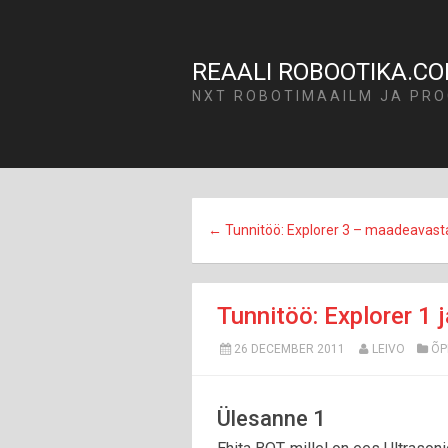
REAALI ROBOOTIKA.C
NXT ROBOTIMAAILM JA PRO
← Tunnitöö: Explorer 3 – maadeavasta
Tunnitöö: Explorer 1
26 DECEMBER 2011
LEIVO
ÕP
Ülesanne 1