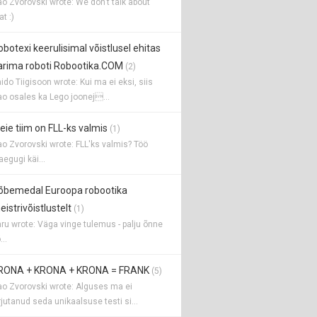
o Zvorovski wrote: We don't talk about
at :)
obotexi keerulisimal võistlusel ehitas
arima roboti Robootika.COM
(2)
ido Tiigisoon wrote: Kui ma ei eksi, siis
o osales ka Lego joonej...
eie tiim on FLL-ks valmis
(1)
o Zvorovski wrote: FLL'ks valmis? Töö
aegugi käi...
õbemedal Euroopa robootika
istrivõistlustelt
(1)
ru wrote: Väga vinge tulemus - palju õnne
...
RONA + KRONA + KRONA = FRANK
(5)
o Zvorovski wrote: Alguses ma ei
rjutanud seda unikaalsuse testi si...