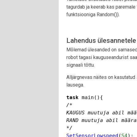
tagurdab ja keerab kas paremale 
funktsiooniga Random()).
Lahendus ülesannetele 
Mõlemad ülesanded on sarnased, e
robot tagasi kauguseandurist saabu
signaali tõttu.
Alljärgnevas näites on kasutatud 
lausega.
task 
/*

KAUGUS muutuja abil mää
RAND muutuja abil määra
SetSensorLowspeed
(
S4