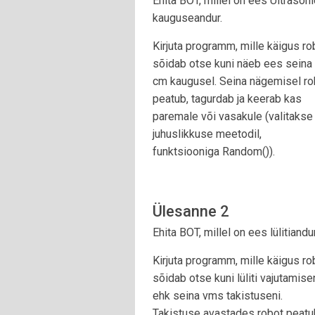
Ehita BOT, millel on ees Ultrasoni
kauguseandur.
Kirjuta programm, mille käigus ro
sõidab otse kuni näeb ees seina
cm kaugusel. Seina nägemisel ro
peatub, tagurdab ja keerab kas
paremale või vasakule (valitakse
juhuslikkuse meetodil,
funktsiooniga Random()).
Ülesanne 2
Ehita BOT, millel on ees lülitiandur
Kirjuta programm, mille käigus ro
sõidab otse kuni lüliti vajutamise
ehk seina vms takistuseni.
Takistuse avastades robot peatu