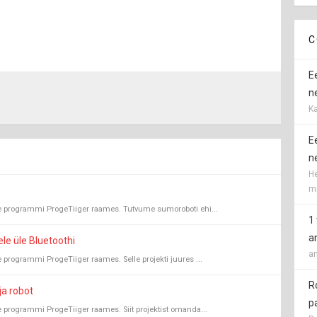
C
E
ne
Ka
E
ne
He
mi
se programmi ProgeTiiger raames. Tutvume sumoroboti ehi...
1
a
le üle Bluetoothi
an
 programmi ProgeTiiger raames. Selle projekti juures ...
R
ja robot
p
 programmi ProgeTiiger raames. Siit projektist omanda...