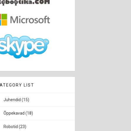
hedamal kui 20 cm siis ta sõidab tagasi

ATEGORY LIST
Juhendid
(15)
Õppekavad
(18)
i

Robotid
(23)