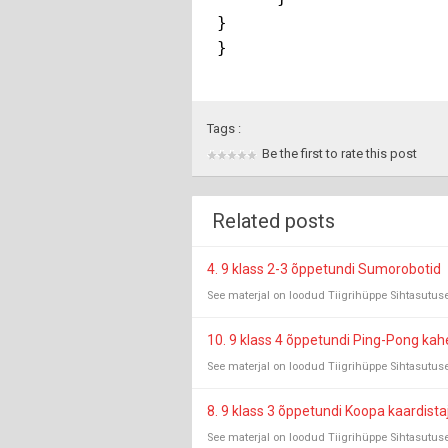
}

Tags :
Be the first to rate this post
Related posts
4. 9 klass 2-3 õppetundi Sumorobotid
See materjal on loodud Tiigrihüppe Sihtasutu
10. 9 klass 4 õppetundi Ping-Pong kahe
See materjal on loodud Tiigrihüppe Sihtasutuse
8. 9 klass 3 õppetundi Koopa kaardista
See materjal on loodud Tiigrihüppe Sihtasutuse