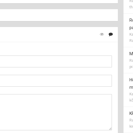
Ra
th
R
p
Ka
Ra
M
Ra
pr
H
me
Ka
kõ
K
Ra
ki