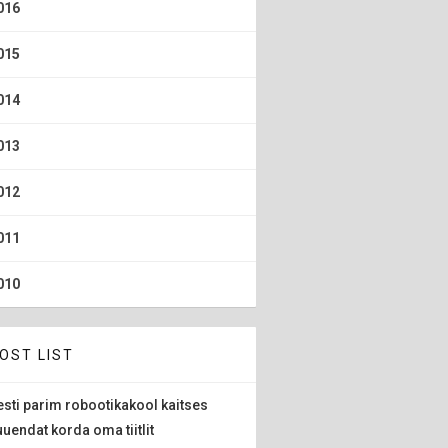
016
015
014
013
012
011
010
OST LIST
esti parim robootikakool kaitses
uuendat korda oma tiitlit