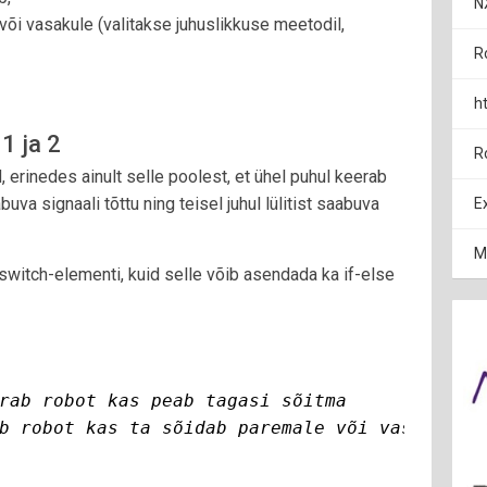
N
või vasakule (valitakse juhuslikkuse meetodil,
R
h
1 ja 2
R
rinedes ainult selle poolest, et ühel puhul keerab
va signaali tõttu ning teisel juhul lülitist saabuva
E
M
switch-elementi, kuid selle võib asendada ka if-else
rab robot kas peab tagasi sõitma

b robot kas ta sõidab paremale või vasakule
