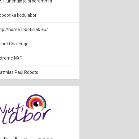
XT juhendid ja programmid
obootika kodulabor
ttp://home.roboticlab.eu/
obot Challenge
xtreme NXT
atthias Paul Robots