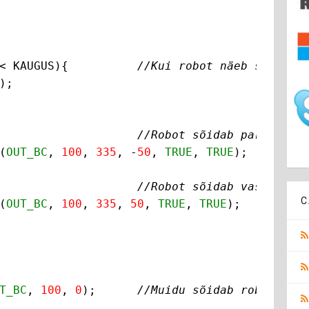
< KAUGUS){          
//Kui robot näeb seina lä
);

                    
//Robot sõidab paremale

(
OUT_BC
, 
100
, 
335
, -
50
, 
TRUE
, 
TRUE
);

                    
//Robot sõidab vasakule

C
(
OUT_BC
, 
100
, 
335
, 
50
, 
TRUE
, 
TRUE
);

T_BC
, 
100
, 
0
);      
//Muidu sõidab robot edas