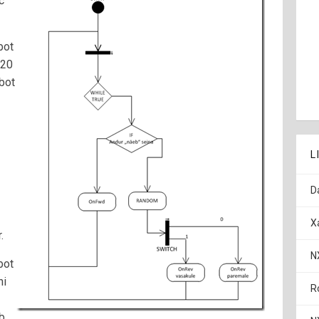
c
bot
 20
bot
L
D
X
.
N
bot
ni
R
b,