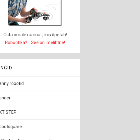
Osta omale raamat, mis õpetab!
Robootika?... See on imelihtne!
INGID
anny robotid
ander
XT STEP
obotsquare