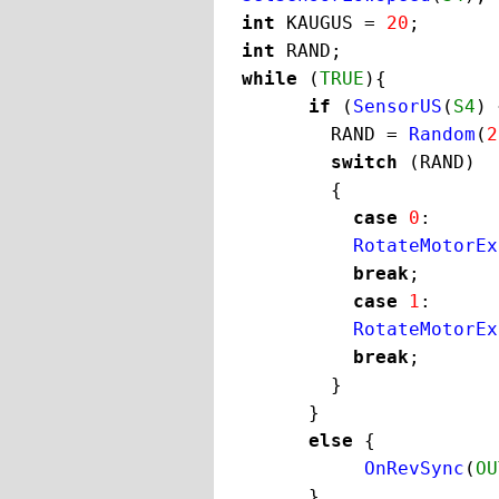
int 
KAUGUS = 
20
int 
while 
(
TRUE
){

if 
(
SensorUS
(
S4
) 
RAND = 
Random
(
2
switch 
(RAND)

        {

case 
0
:      
RotateMotorEx
break
;

case 
1
:      
RotateMotorEx
break
;

        }

      }

else 
{

OnRevSync
(
OU
}
