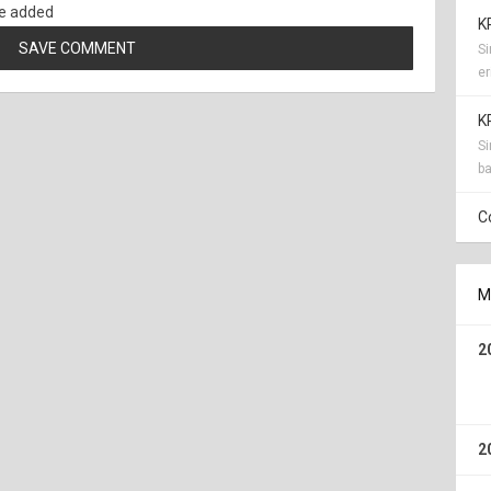
e added
K
S
er
K
Si
ba
C
M
2
2