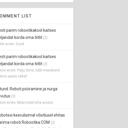
OMMENT LIST
esti parim robootikakool kaitses
ljandat korda oma tiitlit
(2)
lle wrote: Good
esti parim robootikakool kaitses
ljandat korda oma tiitlit
(2)
ino wrote: Palju õnne, tubli meeskond
tme aasta vältel!
 tund: Roboti pööramine ja nurga
rvutus
(3)
ton wrote: Mida tuleb teha arvutis
obotexi keerulisimal võistlusel ehitas
arima roboti Robootika.COM
(2)