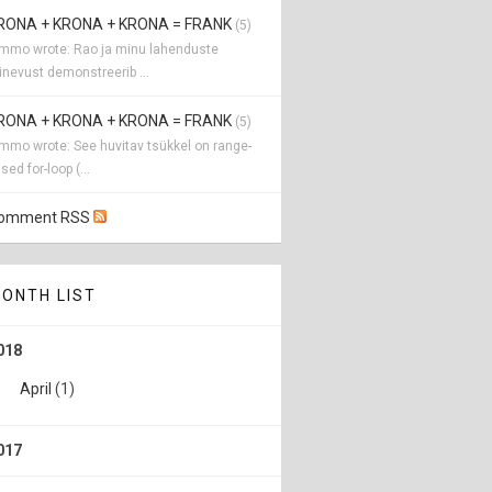
RONA + KRONA + KRONA = FRANK
(5)
immo wrote: Rao ja minu lahenduste
inevust demonstreerib ...
RONA + KRONA + KRONA = FRANK
(5)
mmo wrote: See huvitav tsükkel on range-
sed for-loop (...
omment RSS
ONTH LIST
018
April
(1)
017