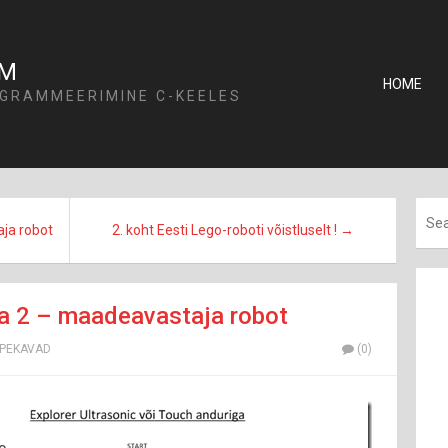
OM
HOME
GRAMMEERIMINE C-KEELES
ja robot
2. koht Eesti Lego-roboti võistluselt ! →
 ja 2 – maadeavastaja robot
PEKAVAD
(0)