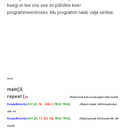
keegi ei tea siis see on põhiline keel
programmeerimises. Mu programm näeb välja selline:
task
main(){
repeat
(
2
){
//Robot teeb kaks korda järjest ühte tsüklit
RotateMotorEx
(
OUT_BC
,
50
, -
1400
,
0
,
TRUE
,
TRUE
);
//Robot sõidab 1400 kraadi edasi
ehk 1m
RotateMotorEx
(
OUT_BC
,
17
,
333
,
100
,
TRUE
,
TRUE
);
//Robot pöörab 333 kraadi ehk 180
kraadi