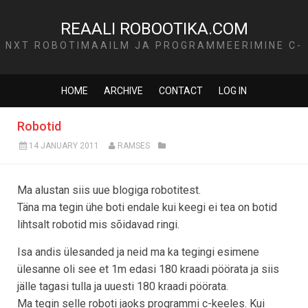
REAALI ROBOOTIKA.COM
NXT ROBOTIMAAILM JA PROGRAMMEERIMINE C-
KEELES
HOME
ARCHIVE
CONTACT
LOG IN
Robotid
14 JANUARY 2011
RAMSES
Ma alustan siis uue blogiga robotitest.
Täna ma tegin ühe boti endale kui keegi ei tea on botid
lihtsalt robotid mis sõidavad ringi.
Isa andis ülesanded ja neid ma ka tegingi esimene
ülesanne oli see et 1m edasi 180 kraadi pöörata ja siis
jälle tagasi tulla ja uuesti 180 kraadi pöörata.
Ma tegin selle roboti jaoks programmi c-keeles. Kui