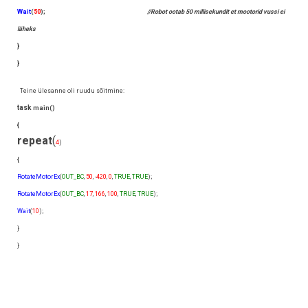
Wait
(
50
);
//Robot ootab 50 millisekundit et mootorid vussi ei
läheks
}
}
Teine ülesanne oli ruudu sõitmine:
task
main()
{
repeat
(
4
)
{
RotateMotorEx
(
OUT_BC
,
50
, -
420
,
0
,
TRUE
,
TRUE
);
RotateMotorEx
(
OUT_BC
,
17
,
166
,
100
,
TRUE
,
TRUE
);
Wait
(
10
);
}
}